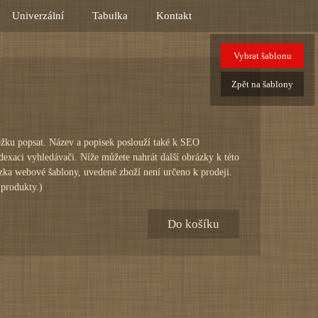
Univerzální
Tabulka
Kontakt
Vybrat
šablonu
Zpět
na šablony
oložku popsat. Název a popisek poslouží také k SEO
í indexaci vyhledávači. Níže můžete nahrát další obrázky k
ouze ukázka webové šablony, uvedené zboží není určeno k
e vlastními produkty.)
Do košíku