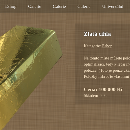
Eshop
Galerie
Galerie
Galerie
Univerzální
Zlatá cihla
Kategorie:
Eshop
Na tomto místě můžete p
optimalizaci, tedy k lepš
této položce. (Toto je p
prodeji. Položky nahraďt
Cena: 100 000 Kč
Skladem: 2 ks