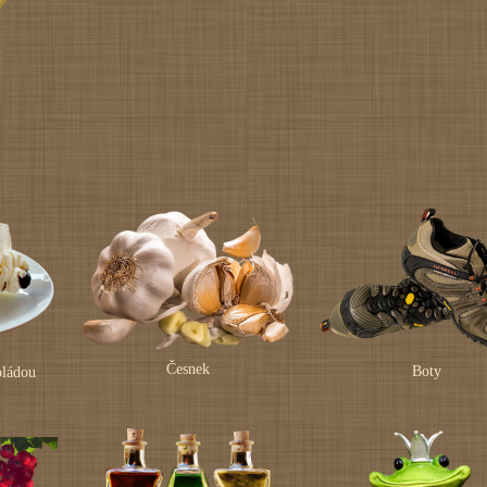
Česnek
Boty
oládou